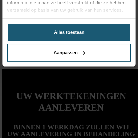
informatie die u aan ze heeft verstrekt of die ze hebben
de complexe projecten, buiten werktijden draaien we de
verzameld op basis van uw gebruik van hun services.
series. Ook houden we iedere dag rekening met eventuele
spoedklussen. Doordat we over twee snijkoppen beschikken
kunnen we snelle service leveren en hebben onze producten
Alles toestaan
een korte doorlooptijd.
Aanpassen
UW WERKTEKENINGEN
AANLEVEREN
BINNEN 1 WERKDAG ZULLEN WIJ
UW AANLEVERING IN BEHANDELING