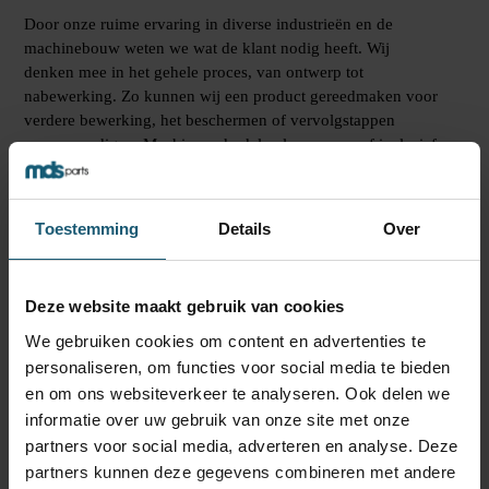
Door onze ruime ervaring in diverse industrieën en de
machinebouw weten we wat de klant nodig heeft. Wij
denken mee in het gehele proces, van ontwerp tot
nabewerking. Zo kunnen wij een product gereedmaken voor
verdere bewerking, het beschermen of vervolgstappen
vereenvoudigen. Machineonderdelen leveren we af inclusief
de boorgaten, zodat de klant deze niet meer hoeft na te
boren. Voor verspanende bedrijven kunnen wij de contouren
voorsnijden en gaten voorboren, zo kunnen zij zich
Toestemming
Details
Over
concentreren op de bewerking van het plaatmateriaal. Het is
onze missie om een compleet product af te leveren waarin de
nabewerking grotendeels al verzorgd is.
Deze website maakt gebruik van cookies
We gebruiken cookies om content en advertenties te
personaliseren, om functies voor social media te bieden
SNELLE SERVICE
EN KWALITEIT
en om ons websiteverkeer te analyseren. Ook delen we
informatie over uw gebruik van onze site met onze
partners voor social media, adverteren en analyse. Deze
Of het nu gaat om één product of een serie aan producten,
partners kunnen deze gegevens combineren met andere
voor beiden kunt u bij ons terecht. Overdags werken we aan