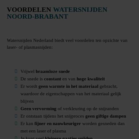
VOORDELEN
WATERSNIJDEN
NOORD-BRABANT
Watersnijden Nederland biedt veel voordelen ten opzichte van
laser- of plasmasnijden:
Vrijwel
braamloze snede
De snede is
constant
en van
hoge kwaliteit
Er wordt
geen warmte in het materiaal
gebracht,
waardoor de eigenschappen van het materiaal gelijk
blijven
Geen vervorming
of verkleuring op de snijranden
Er ontstaan tijdens het snijproces
geen giftige dampen
Er kan
fijner en nauwkeuriger
worden gesneden dan
met een laser of plasma
Je kunt veel
kleinere gaatjes snijden