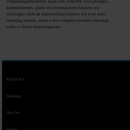
verpakkingsmachines, maar ook snijwerk voor ploegen,
balenklemmen, plant- en pootmachines kunnen wij
verzorgen. Ook de nabewerking kunnen wij voor onze
rekening nemen, zodat u een compleet product ontvangt
welke u direct kunt toepassen.
PAGINA’S
Homepage
Over Ons
Nieuws