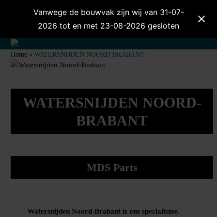
Skip
Vanwege de bouwvak zijn wij van 31-07-
to
2026 tot en met 23-08-2026 gesloten
content
Open
Close
Home
»
WATERSNIJDEN NOORD-BRABANT
mobile
mobile
menu
menu
WATERSNIJDEN NOORD-
BRABANT
MDS Parts
Watersnijden Noord-Brabant is ons specialisme
.