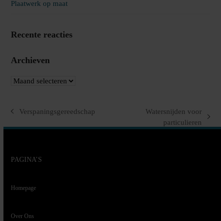
Plaatwerk op maat
Recente reacties
Archieven
Archieven
Verspaningsgereedschap
Watersnijden voor
previous
next
particulieren
post:
post:
PAGINA’S
Homepage
Over Ons