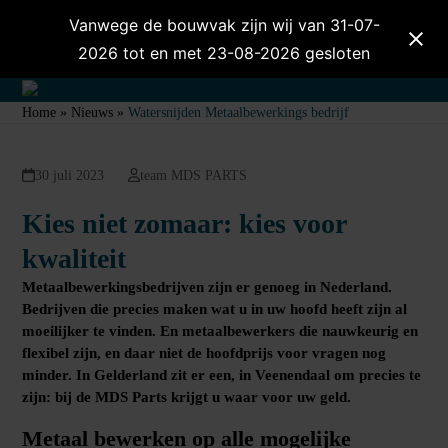
Skip
Vanwege de bouwvak zijn wij van 31-07-
to
2026 tot en met 23-08-2026 gesloten
content
Open
Close
Home
»
Nieuws
»
Watersnijden Metaalbewerkings bedrijf
mobile
mobile
menu
menu
30 juli 2023
team MDS PARTS
Kies niet zomaar: kies voor
kwaliteit
Metaalbewerkingsbedrijven zijn er genoeg in Nederland.
Bedrijven die precies maken wat u in uw hoofd heeft zijn al
moeilijker te vinden. En metaalbewerkers die nauwkeurig en
flexibel zijn, en daar niet de hoofdprijs voor vragen nog
minder. In Gelderland zit er een, in Veenendaal om precies te
zijn: bij de
MDS Parts
krijgt u waar voor uw geld.
Metaal bewerken op alle mogelijke